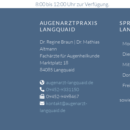
8:00 bis 12:00 Uhr zur Verfügung.
AUGENARZTPRAXIS
SP
LANGQUAID
LA
Dr. Regine Braun | Dr. Mathias
Mo
Altmann
Die
Fachärzte für Augenheilkunde
Marktplatz 18
Mit
84085 Langquaid
Don
augenarzt-langquaid.de
Fre
09452-9331150
09452-9498467
sowi
kontakt@augenarzt-
langquaid.de