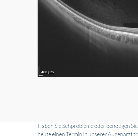
Haben Sie Sehprobleme oder benötigen Sie
heute einen Termin in unserer Augenarztpra