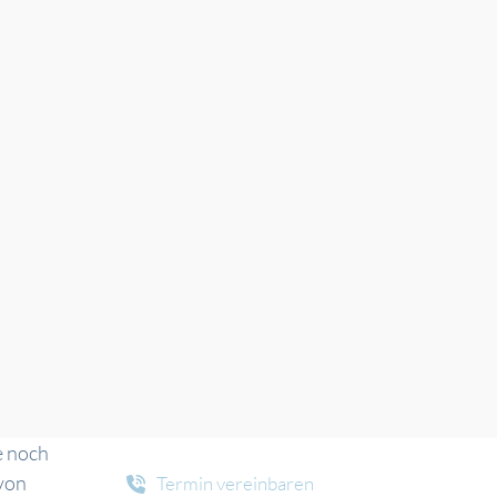
e noch
 von
Termin vereinbaren