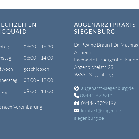
RECHZEITEN
AUGENARZTPRAXIS
NGQUAID
SIEGENBURG
Dr. Regine Braun | Dr. Mathias
ntag
08:00 – 16:30
Altmann
nstag
08:00 – 14:00
Fachärzte für Augenheilkunde
Anzenbichelstr. 23
twoch
geschlossen
93354 Siegenburg
nerstag
08:00 – 12:00
augenarzt-siegenburg.de
itag
08:00 – 14:00
09444-872910
09444-8729199
e nach Vereinbarung
kontakt@augenarzt-
siegenburg.de