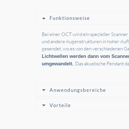
Funktionsweise
Bei einer OCT wird ein spezieller Scanner
und andere Augenstrukturen in hoher Auflö
gesendet, wo es von den verschiedenen Ge
Lichtwellen werden dann vom Scanner e
Das akustische Pendant da
umgewandelt
.
Anwendungsbereiche
Vorteile