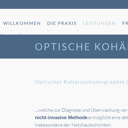
Skip
to
content
WILLKOMMEN
DIE PRAXIS
LEISTUNGEN
F
OPTISCHE KOH
Optischer Kohärenztomographie (
…welche zur Diagnose und Überwachung ver
ermöglicht eine det
nicht-invasive Methode
insbesondere der Netzhautschichten.