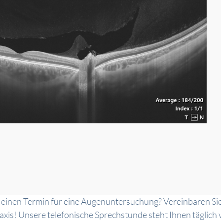
 einen Termin für eine Augenuntersuchung? Vereinbaren Si
xis! Unsere telefonische Sprechstunde steht Ihnen täglich