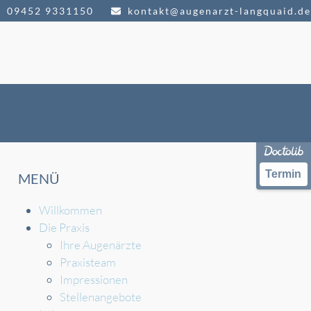
09452 9331150
kontakt@augenarzt-langquaid.de
Termin
MENÜ
Willkommen
Die Praxis
Ihre Augenärzte
Praxisteam
Impressionen
Stellenangebote